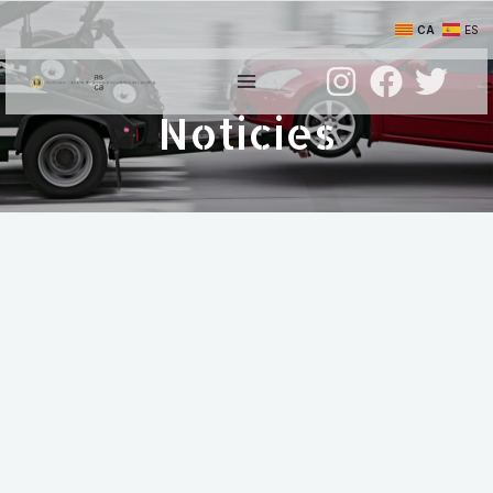
CA
ES
Noticies