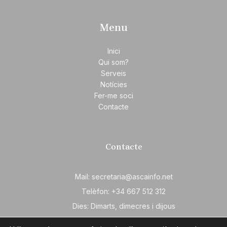
Menu
Inici
Qui som?
Serveis
Notícies
Fer-me soci
Contacte
Contacte
Mail: secretaria@ascainfo.net
Telèfon: +34 667 512 312
Dies: Dimarts, dimecres i dijous
Horari: 16:30h - 18:30h